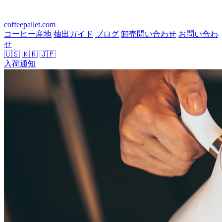
coffeepallet.com
コーヒー産地
抽出ガイド
ブログ
卸売問い合わせ
お問い合わ
せ
🇺🇸
🇰🇷
🇯🇵
入荷通知