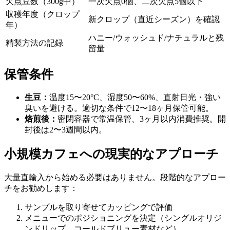
欠点豆数（300g中）
一次欠点0個、二次欠点5個以下
収穫年度（クロップ
新クロップ（直近シーズン）を確認
年）
ハニー/ウォッシュド/ナチュラルと残
精製方法の記録
留量
保管条件
生豆：
温度15〜20°C、湿度50〜60%、直射日光・強い
臭いを避ける。適切な条件で12〜18ヶ月保管可能。
焙煎後：
密閉容器で常温保管、3ヶ月以内消費推奨。開
封後は2〜3週間以内。
小規模カフェへの現実的なアプローチ
大量直輸入から始める必要はありません。段階的なアプロー
チをお勧めします：
サンプルを取り寄せてカッピングで評価
メニューでのポジショニングを決定（シングルオリジ
ンドリップ、コールドブリュー素材など）