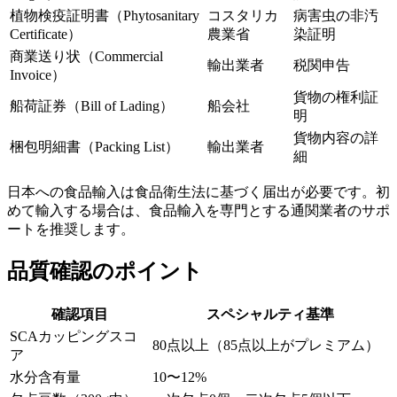
植物検疫証明書（Phytosanitary
コスタリカ
病害虫の非汚
Certificate）
農業省
染証明
商業送り状（Commercial
輸出業者
税関申告
Invoice）
貨物の権利証
船荷証券（Bill of Lading）
船会社
明
貨物内容の詳
梱包明細書（Packing List）
輸出業者
細
日本への食品輸入は食品衛生法に基づく届出が必要です。初
めて輸入する場合は、食品輸入を専門とする通関業者のサポ
ートを推奨します。
品質確認のポイント
確認項目
スペシャルティ基準
SCAカッピングスコ
80点以上（85点以上がプレミアム）
ア
水分含有量
10〜12%