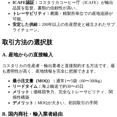
ICAFE認証：
コスタリカコーヒー庁（ICAFE）が輸出
品質を監督。書類の信頼性が高い。
トレーサビリティ：
農園・精製所単位での産地追跡が
可能。
安定した供給：
200年以上の生産歴史と確立されたサプ
ライチェーン。
取引方法の選択肢
A. 産地からの直接輸入
コスタリカの生産者・輸出業者と直接契約する方法です。最
も透明性が高く、産地情報を完全に把握できます。
最小注文量（MOQ）：
通常1〜5袋（60〜300kg）
リードタイム：
海上輸送で約30〜45日
メリット：
価格競争力、完全なトレーサビリティ、関
係性構築
デメリット：
MOQが大きい、初回取引の手間
B. 国内商社・輸入業者経由