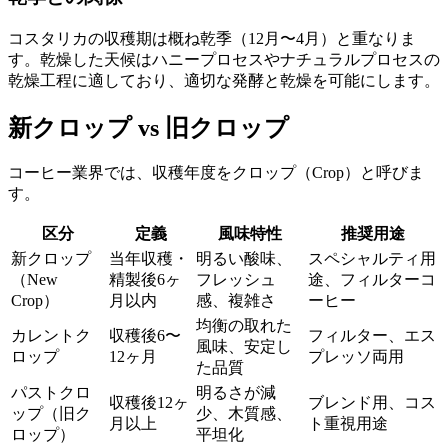
コスタリカの収穫期は概ね乾季（12月〜4月）と重なりま
す。乾燥した天候はハニープロセスやナチュラルプロセスの
乾燥工程に適しており、適切な発酵と乾燥を可能にします。
新クロップ vs 旧クロップ
コーヒー業界では、収穫年度をクロップ（Crop）と呼びま
す。
区分
定義
風味特性
推奨用途
新クロップ
当年収穫・
明るい酸味、
スペシャルティ用
（New
精製後6ヶ
フレッシュ
途、フィルターコ
Crop）
月以内
感、複雑さ
ーヒー
均衡の取れた
カレントク
収穫後6〜
フィルター、エス
風味、安定し
ロップ
12ヶ月
プレッソ両用
た品質
パストクロ
明るさが減
収穫後12ヶ
ブレンド用、コス
ップ（旧ク
少、木質感、
月以上
ト重視用途
ロップ）
平坦化