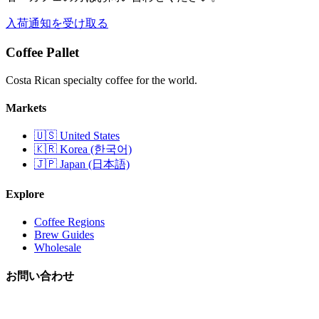
入荷通知を受け取る
Coffee Pallet
Costa Rican specialty coffee for the world.
Markets
🇺🇸 United States
🇰🇷 Korea (한국어)
🇯🇵 Japan (日本語)
Explore
Coffee Regions
Brew Guides
Wholesale
お問い合わせ