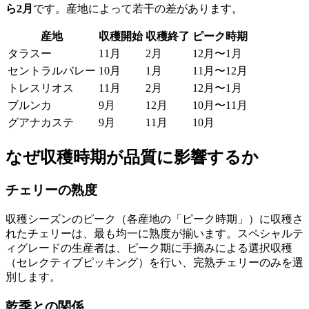
ら2月
です。産地によって若干の差があります。
産地
収穫開始
収穫終了
ピーク時期
タラスー
11月
2月
12月〜1月
セントラルバレー
10月
1月
11月〜12月
トレスリオス
11月
2月
12月〜1月
ブルンカ
9月
12月
10月〜11月
グアナカステ
9月
11月
10月
なぜ収穫時期が品質に影響するか
チェリーの熟度
収穫シーズンのピーク（各産地の「ピーク時期」）に収穫さ
れたチェリーは、最も均一に熟度が揃います。スペシャルテ
ィグレードの生産者は、ピーク期に手摘みによる選択収穫
（セレクティブピッキング）を行い、完熟チェリーのみを選
別します。
乾季との関係