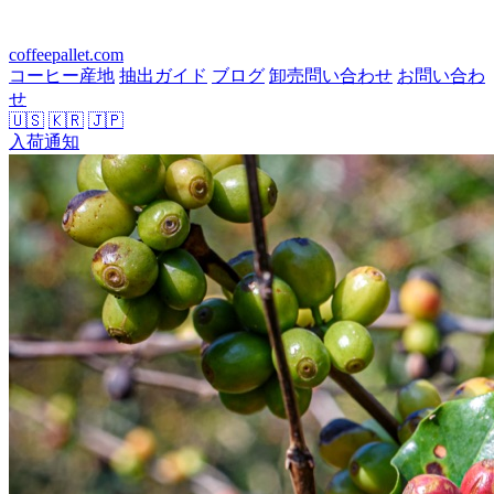
coffeepallet.com
コーヒー産地
抽出ガイド
ブログ
卸売問い合わせ
お問い合わ
せ
🇺🇸
🇰🇷
🇯🇵
入荷通知