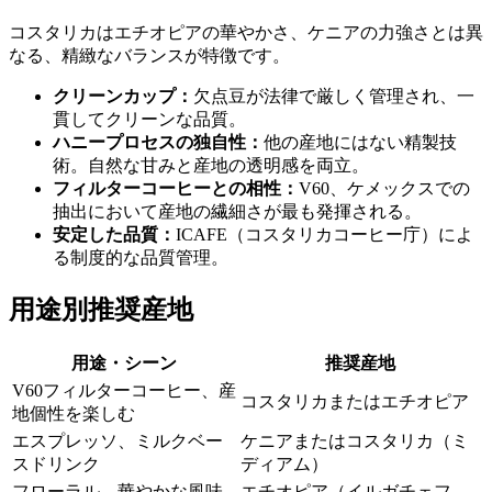
コスタリカはエチオピアの華やかさ、ケニアの力強さとは異
なる、精緻なバランスが特徴です。
クリーンカップ：
欠点豆が法律で厳しく管理され、一
貫してクリーンな品質。
ハニープロセスの独自性：
他の産地にはない精製技
術。自然な甘みと産地の透明感を両立。
フィルターコーヒーとの相性：
V60、ケメックスでの
抽出において産地の繊細さが最も発揮される。
安定した品質：
ICAFE（コスタリカコーヒー庁）によ
る制度的な品質管理。
用途別推奨産地
用途・シーン
推奨産地
V60フィルターコーヒー、産
コスタリカまたはエチオピア
地個性を楽しむ
エスプレッソ、ミルクベー
ケニアまたはコスタリカ（ミ
スドリンク
ディアム）
フローラル、華やかな風味
エチオピア（イルガチェフ