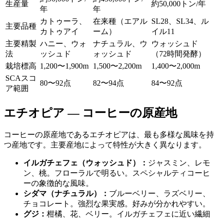
生産量
約50,000トン/年
年
年
カトゥーラ、
在来種（エアル
SL28、SL34、ル
主要品種
カトゥアイ
ーム）
イル11
主要精製
ハニー、ウォ
ナチュラル、ウ
ウォッシュド
法
ッシュド
ォッシュド
（72時間発酵）
栽培標高
1,200〜1,900m
1,500〜2,200m
1,400〜2,000m
SCAスコ
80〜92点
82〜94点
84〜92点
ア範囲
エチオピア — コーヒーの原産地
コーヒーの原産地であるエチオピアは、最も多様な風味を持
つ産地です。主要産地によって特性が大きく異なります。
イルガチェフェ（ウォッシュド）：
ジャスミン、レモ
ン、桃。フローラルで明るい。スペシャルティコーヒ
ーの象徴的な風味。
シダマ（ナチュラル）：
ブルーベリー、ラズベリー、
チョコレート。強烈な果実感。好みが分かれやすい。
グジ：
柑橘、花、ベリー。イルガチェフェに近い繊細