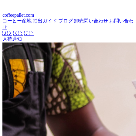
coffeepallet.com
コーヒー産地
抽出ガイド
ブログ
卸売問い合わせ
お問い合わ
せ
🇺🇸
🇰🇷
🇯🇵
入荷通知