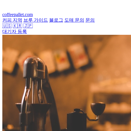
coffeepallet.com
커피 지역
브루 가이드
블로그
도매 문의
문의
🇺🇸
🇰🇷
🇯🇵
대기자 등록