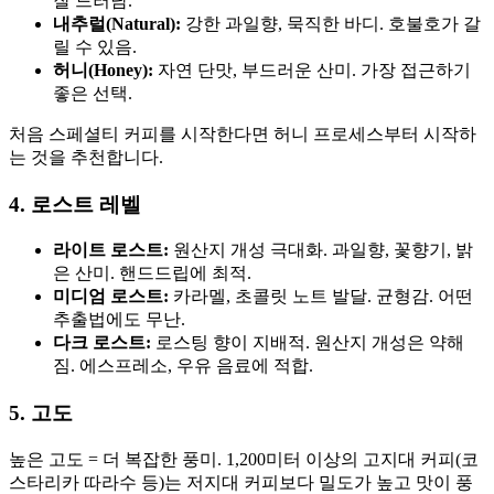
잘 드러남.
내추럴(Natural):
강한 과일향, 묵직한 바디. 호불호가 갈
릴 수 있음.
허니(Honey):
자연 단맛, 부드러운 산미. 가장 접근하기
좋은 선택.
처음 스페셜티 커피를 시작한다면 허니 프로세스부터 시작하
는 것을 추천합니다.
4. 로스트 레벨
라이트 로스트:
원산지 개성 극대화. 과일향, 꽃향기, 밝
은 산미. 핸드드립에 최적.
미디엄 로스트:
카라멜, 초콜릿 노트 발달. 균형감. 어떤
추출법에도 무난.
다크 로스트:
로스팅 향이 지배적. 원산지 개성은 약해
짐. 에스프레소, 우유 음료에 적합.
5. 고도
높은 고도 = 더 복잡한 풍미. 1,200미터 이상의 고지대 커피(코
스타리카 따라수 등)는 저지대 커피보다 밀도가 높고 맛이 풍