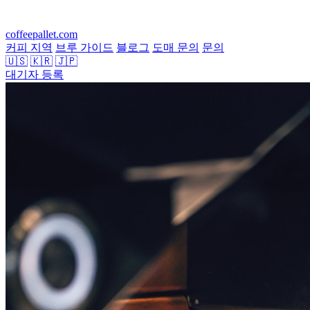
coffeepallet.com
커피 지역
브루 가이드
블로그
도매 문의
문의
🇺🇸
🇰🇷
🇯🇵
대기자 등록