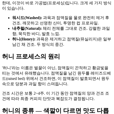
한데, 이것이 바로 가공법(프로세싱)입니다. 크게 세 가지 방식
이 있습니다.
워시드(Washed):
과육과 점액질을 물로 완전히 제거 후
건조. 깨끗하고 선명한 산미, 투명한 컵 프로파일.
내추럴(Natural):
체리 전체를 그대로 건조. 강렬한 과일
향, 묵직한 바디, 발효 느낌.
허니(Honey):
과육은 제거하고 점액질(뮤실리지)은 일부
남긴 채 건조. 두 방식의 중간.
허니 프로세스의 원리
'허니'라는 이름은 벌꿀이 아닌, 점액질이 끈적하고 황금빛을
띠는 것에서 유래했습니다. 점액질을 남긴 원두를 레이즈드베
드(raised bed) 위에서 건조하면, 이 점액질이 발효되면서 원두
속으로 당분과 과일 향이 스며듭니다.
건조 시간은 보통 2~4주. 이 기간 동안 점액질의 양과 건조 조
건에 따라 최종 커피의 단맛과 복잡도가 결정됩니다.
허니의 종류 — 색깔이 다르면 맛도 다릅