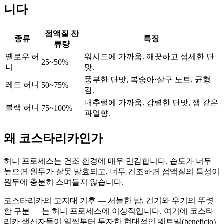
니다
점액질 잔
종류
특징
류량
옐로우 허
워시드에 가까움. 깨끗하고 섬세한 단
25~50%
니
맛.
풍부한 단맛, 복숭아·살구 노트, 균형
레드 허니
50~75%
감.
내추럴에 가까움. 강렬한 단맛, 잼 같은
블랙 허니
75~100%
과일향.
왜 코스타리카인가
허니 프로세스는 건조 환경에 매우 민감합니다. 습도가 너무
높으면 원두가 잘못 발효되고, 너무 건조하면 점액질의 특성이
원두에 충분히 스며들지 않습니다.
코스타리카의 고지대 기후 — 서늘한 밤, 건기와 우기의 뚜렷
한 구분 — 는 허니 프로세스에 이상적입니다. 여기에 코스타
리카 생산자들이 일찍부터 투자한 현대적인 웨트밀(beneficio)