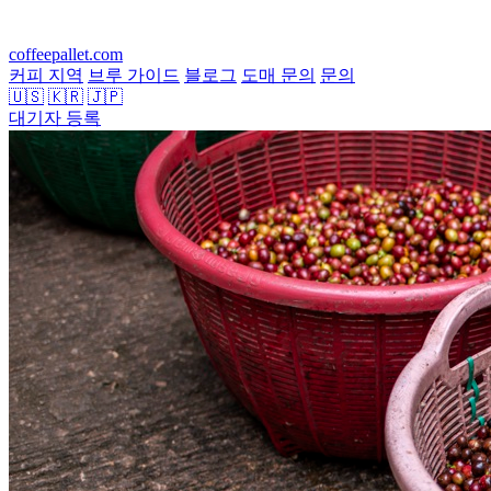
coffeepallet.com
커피 지역
브루 가이드
블로그
도매 문의
문의
🇺🇸
🇰🇷
🇯🇵
대기자 등록