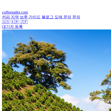
coffeepallet.com
커피 지역
브루 가이드
블로그
도매 문의
문의
🇺🇸
🇰🇷
🇯🇵
대기자 등록